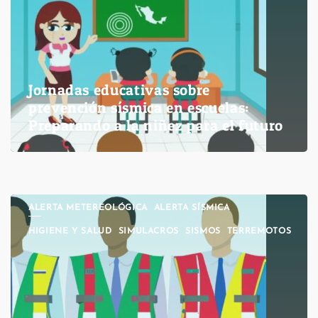
Jornadas educativas sobre
prevención sísmica en escuelas:
Preparando a la niñez para el futuro
ALERTA METEREOLÓGICA
ALERTA SÍSMICA
HIGIENE Y SALUD
SIMULACROS
SISMOS
TERREMOTOS